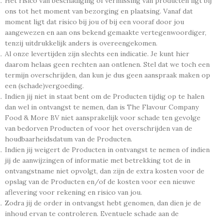
Het risico van beschadiging of vermissing van producten ligt bij
ons tot het moment van bezorging en plaatsing. Vanaf dat
moment ligt dat risico bij jou of bij een vooraf door jou
aangewezen en aan ons bekend gemaakte vertegenwoordiger,
tenzij uitdrukkelijk anders is overeengekomen.
Al onze levertijden zijn slechts een indicatie. Je kunt hier
daarom helaas geen rechten aan ontlenen. Stel dat we toch een
termijn overschrijden, dan kun je dus geen aanspraak maken op
een (schade)vergoeding.
Indien jij niet in staat bent om de Producten tijdig op te halen
dan wel in ontvangst te nemen, dan is The Flavour Company
Food & More BV niet aansprakelijk voor schade ten gevolge
van bedorven Producten of voor het overschrijden van de
houdbaarheidsdatum van de Producten.
Indien jij weigert de Producten in ontvangst te nemen of indien
jij de aanwijzingen of informatie met betrekking tot de in
ontvangstname niet opvolgt, dan zijn de extra kosten voor de
opslag van de Producten en/of de kosten voor een nieuwe
aflevering voor rekening en risico van jou.
Zodra jij de order in ontvangst hebt genomen, dan dien je de
inhoud ervan te controleren. Eventuele schade aan de