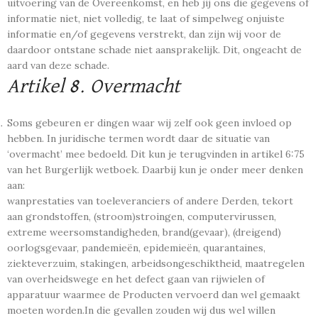
uitvoering van de Overeenkomst, en heb jij ons die gegevens of
informatie niet, niet volledig, te laat of simpelweg onjuiste
informatie en/of gegevens verstrekt, dan zijn wij voor de
daardoor ontstane schade niet aansprakelijk. Dit, ongeacht de
aard van deze schade.
Artikel 8. Overmacht
Soms gebeuren er dingen waar wij zelf ook geen invloed op
hebben. In juridische termen wordt daar de situatie van
‘overmacht’ mee bedoeld. Dit kun je terugvinden in artikel 6:75
van het Burgerlijk wetboek. Daarbij kun je onder meer denken
aan:
wanprestaties van toeleveranciers of andere Derden, tekort
aan grondstoffen, (stroom)stroingen, computervirussen,
extreme weersomstandigheden, brand(gevaar), (dreigend)
oorlogsgevaar, pandemieën, epidemieën, quarantaines,
ziekteverzuim, stakingen, arbeidsongeschiktheid, maatregelen
van overheidswege en het defect gaan van rijwielen of
apparatuur waarmee de Producten vervoerd dan wel gemaakt
moeten worden.In die gevallen zouden wij dus wel willen