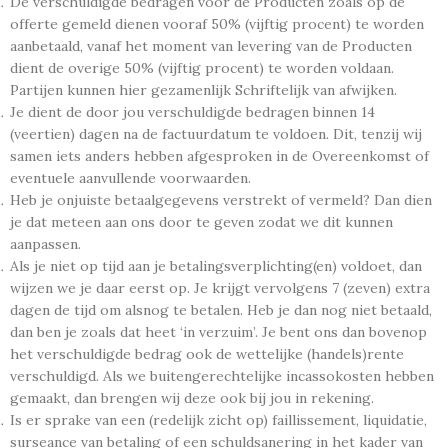
De verschuldigde bedragen voor de Producten zoals op de
offerte gemeld dienen vooraf 50% (vijftig procent) te worden
aanbetaald, vanaf het moment van levering van de Producten
dient de overige 50% (vijftig procent) te worden voldaan.
Partijen kunnen hier gezamenlijk Schriftelijk van afwijken.
Je dient de door jou verschuldigde bedragen binnen 14
(veertien) dagen na de factuurdatum te voldoen. Dit, tenzij wij
samen iets anders hebben afgesproken in de Overeenkomst of
eventuele aanvullende voorwaarden.
Heb je onjuiste betaalgegevens verstrekt of vermeld? Dan dien
je dat meteen aan ons door te geven zodat we dit kunnen
aanpassen.
Als je niet op tijd aan je betalingsverplichting(en) voldoet, dan
wijzen we je daar eerst op. Je krijgt vervolgens 7 (zeven) extra
dagen de tijd om alsnog te betalen. Heb je dan nog niet betaald,
dan ben je zoals dat heet ‘in verzuim’. Je bent ons dan bovenop
het verschuldigde bedrag ook de wettelijke (handels)rente
verschuldigd. Als we buitengerechtelijke incassokosten hebben
gemaakt, dan brengen wij deze ook bij jou in rekening.
Is er sprake van een (redelijk zicht op) faillissement, liquidatie,
surseance van betaling of een schuldsanering in het kader van