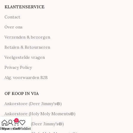
KLANTENSERVICE
Contact
Over ons
Verzenden & bezorgen
Betalen & Retourneren
Veelgestelde vragen
Privacy Policy
Alg. voorwaarden B2B
OF KOOP IN VIA
Ankorstore (Deer Jimmy's®)
Ankorstore (Holy Moly Moments®)
0
Orderchamp (Deer Jimmy's®)
Home
My account
Cart
Wishlist