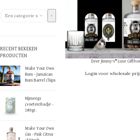
RECENT BEKEKEN
PRODUCTEN
OPTIES SELECTEREN
Deer Jimmy’s® Luxe Giftbo
Make Your Own
Login voor wholesale pri
Rum - Jamaican
Rum Barrel Chips
Nijmeegs
(voeten)badje -
180gr.
Make Your Own
Gin - Pink Citrus