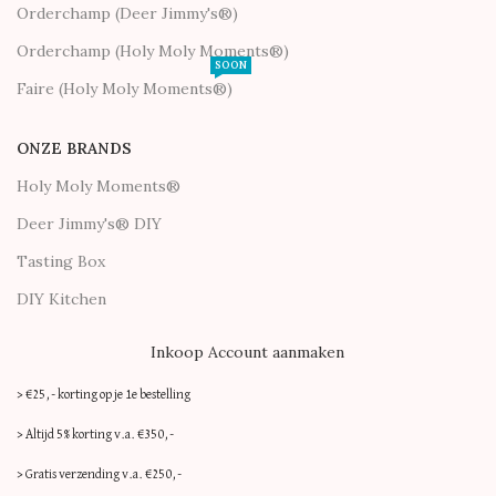
Orderchamp (Deer Jimmy's®)
Orderchamp (Holy Moly Moments®)
SOON
Faire (Holy Moly Moments®)
ONZE BRANDS
Holy Moly Moments®
Deer Jimmy's® DIY
Tasting Box
DIY Kitchen
Inkoop Account aanmaken
> €25,- korting op je 1e bestelling
> Altijd 5% korting v.a. €350,-
> Gratis verzending v.a. €250,-