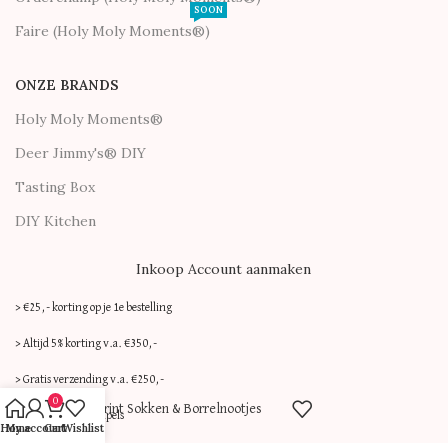
SOON
Faire (Holy Moly Moments®)
ONZE BRANDS
Holy Moly Moments®
Deer Jimmy's® DIY
Tasting Box
DIY Kitchen
Inkoop Account aanmaken
> €25,- korting op je 1e bestelling
> Altijd 5% korting v.a. €350,-
> Gratis verzending v.a. €250,-
0
Tijgerprint Sokken & Borrelnootjes
> Geen inkoopdrempels
Home
My account
Cart
Wishlist