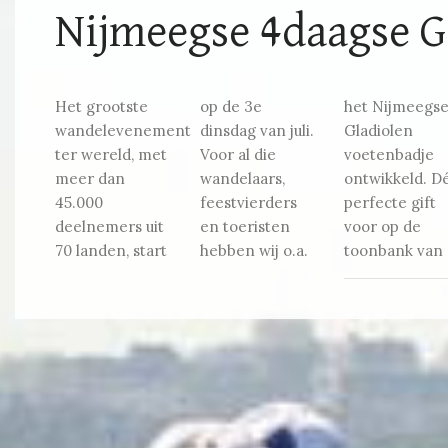
Nijmeegse 4daagse G
Het grootste
op de 3e
het Nijmeegse
je winkel! De
wandelevenement
dinsdag van juli.
Gladiolen
oplage is
ter wereld, met
Voor al die
voetenbadje
beperkt en
meer dan
wandelaars,
ontwikkeld. Dé
uitsluitend bij
45.000
feestvierders
perfecte gift
ons te
deelnemers uit
en toeristen
voor op de
70 landen, start
hebben wij o.a.
toonbank van