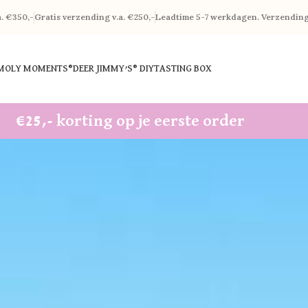
a. €350,-
Gratis verzending v.a. €250,-
Leadtime 5-7 werkdagen. Verzendin
 MOLY MOMENTS®
DEER JIMMY’S® DIY
TASTING BOX
€25,- korting op je eerste order